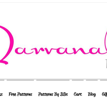
ks
Free Patterns
Patterns By DDs
Cart
Blog
Gi