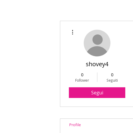
Altre azioni
shovey4
0
0
Follower
Seguiti
Segui
Profile