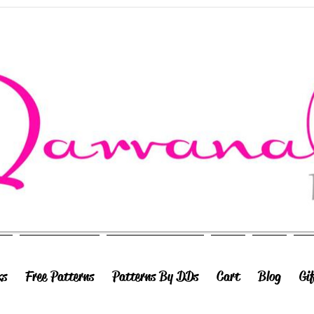
ks
Free Patterns
Patterns By DDs
Cart
Blog
Gi