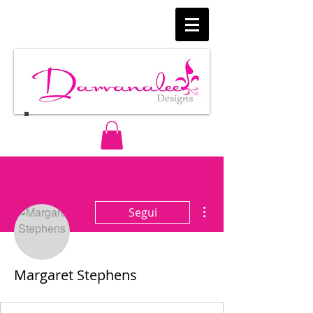
Altre azioni
Segui
Margaret Stephens