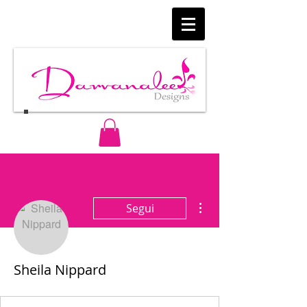
Altre azioni
Segui
Sheila Nippard